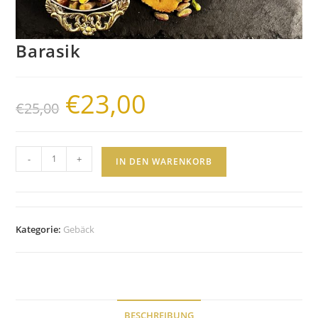
Barasik
€
23,00
Ursprünglicher
Aktueller
€
25,00
Preis
Preis
war:
ist:
€25,00
€23,00.
Barasik
-
+
IN DEN WARENKORB
Menge
Kategorie:
Gebäck
BESCHREIBUNG