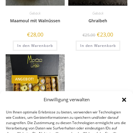
Gebäck
Gebäck
Maamoul mit Walnüssen
Ghraibeh
Ursprünglicher
Aktueller
€
28,00
€
23,00
€
25,00
Preis
Preis
war:
ist:
In den Warenkorb
In den Warenkorb
€25,00
€23,00.
ANGEBOT!
Einwilligung verwalten
Um Ihnen optimale Erlebnisse zu bieten, verwenden wir Technologien
wie Cookies, um Geräteinformationen zu speichern und/oder darauf
Gebäck
zuzugreifen. Die Zustimmung zu diesen Technologien ermöglicht uns die
Verarbeitung von Daten wie Surfverhalten oder eindeutigen IDs auf
Gebäck Mix