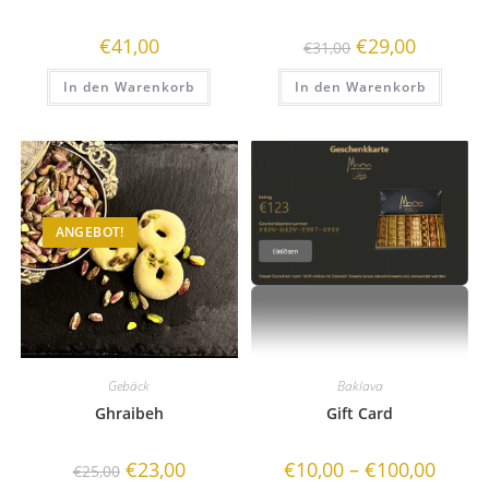
€
41,00
€
29,00
€
31,00
In den Warenkorb
In den Warenkorb
ANGEBOT!
Gebäck
Baklava
Ghraibeh
Gift Card
€
23,00
€
10,00
–
€
100,00
€
25,00