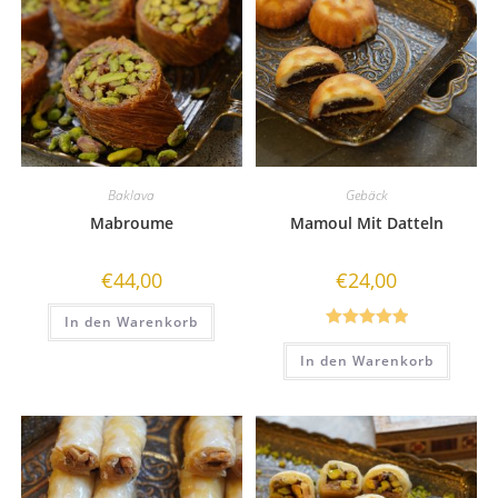
Baklava
Gebäck
Mabroume
Mamoul Mit Datteln
€
44,00
€
24,00
In den Warenkorb
Bewertet mit
In den Warenkorb
5.00
von 5