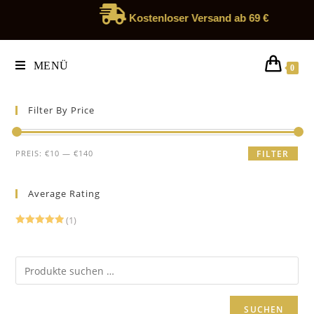
Kostenloser Versand ab 69 €
MENÜ
0
Filter By Price
PREIS:
€10
—
€140
FILTER
Average Rating
(1)
Bewertet
mit
5
von 5
SUCHEN