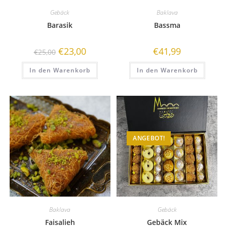
Gebäck
Baklava
Barasik
Bassma
€
23,00
€
41,99
€
25,00
In den Warenkorb
In den Warenkorb
ANGEBOT!
Baklava
Gebäck
Faisalieh
Gebäck Mix